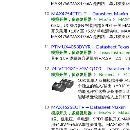
MAX4756/MAX4756A 是四路、单刀双
MAX4754ETE+T — Datasheet Maxim
模拟开关，多路复用器
Maxim
MAX4
0.5Ω，UCSP/QFN 封装四路 SPDT 开关 MA
开关采用 +1.8V 至 +5.5V 单电源供电。MAX
MAX4756/MAX4756A 是四路、单刀双
PTMUX4053DYYR — Datasheet Texas I
模拟开关，多路复用器
Texas Instrumen
具有 1.8V 逻辑兼容逻辑的 +/-12V、2:1
74LVC1G3157GV-Q100 — Datasheet N
模拟开关，多路复用器
Nexperia
74
10欧姆单刀双掷模拟开关 74
个独立的输入/输出（Y0 和 Y1
功能允许将这些设备用作 3.3
能够承受较慢的输入上升和
MAX4625EUT+ — Datasheet Maxim
模拟开关，多路复用器
Maxim
MAX4
1Ω、低电压、单电源、SPDT 模拟开关 MAX
用+1.8V至+5.5V单电源供电。 MAX46
开关速度（tON = 50ns 最大值，tOFF = 