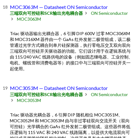
MOC3063M — Datasheet ON Semiconductor
三端双向可控硅和SCR输出光电耦合器
ON Semiconductor
MOC3063M
Triac 驱动器输出光耦合器，6 引脚 DIP 600V 过零 MOC306XM
和 MOC316XM 器件由一个 GaAs 红外发射二极管组成，该二极
管通过光学方式耦合到单片硅探测器，执行零电压交叉双向双向
三端双向可控硅开关驱动器的功能。它们设计用于在逻辑系统与
由 115/240 VAC 线路供电的设备（例如固态继电器、工业控制、
电机、螺线管和消费电器等）的接口中与三端双向可控硅开关一
起使用。
MOC3053M — Datasheet ON Semiconductor
三端双向可控硅和SCR输出光电耦合器
ON Semiconductor
MOC3053M
Triac 驱动器光耦合器，6 引脚 DIP 随机相位 MOC3051M、
MOC3052M 和 MOC3053M 由与非过零硅双向交流开关（双向
可控硅）光学耦合的 GaAs 红外发射二极管组成。这些器件将低
压逻辑与 115 VAC 和 240 VAC 线路隔离，以提供大电流双向可