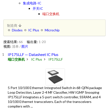
集成电路-IC
开关IC
端口交换机
制造商
Diodes
IC Plus
Microchip
搜索结果:
66
输出量:
1-20
视图:
清单
/
图片
IP175LLF — Datasheet IC Plus
端口交换机
IC Plus
IP175LLF
5 Port 10/100 Ethernet Integrated Switch in 68-QFN package
Loop Detection, Layer 2-4 MF Classifier, HW IGMP Snooping
IP175LLF integrates a 5-port switch controller, SSRAM, and 4
10/100 Ethernet transceivers. Each of the transceivers
compliers with ...