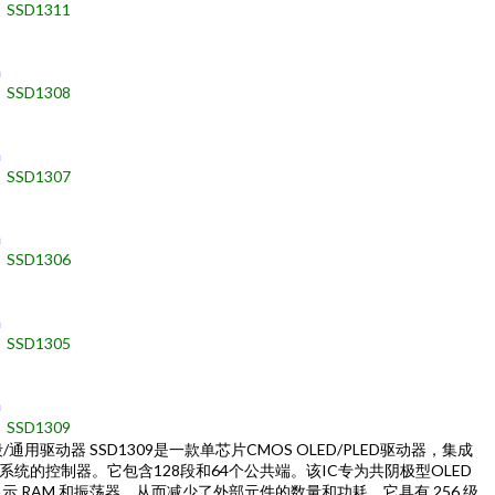
SSD1311
h
SSD1308
h
SSD1307
h
SSD1306
h
SSD1305
h
SSD1309
ED段/通用驱动器 SSD1309是一款单芯片CMOS OLED/PLED驱动器，集成
统的控制器。它包含128段和64个公共端。该IC专为共阴极型OLED
显示 RAM 和振荡器，从而减少了外部元件的数量和功耗。它具有 256 级