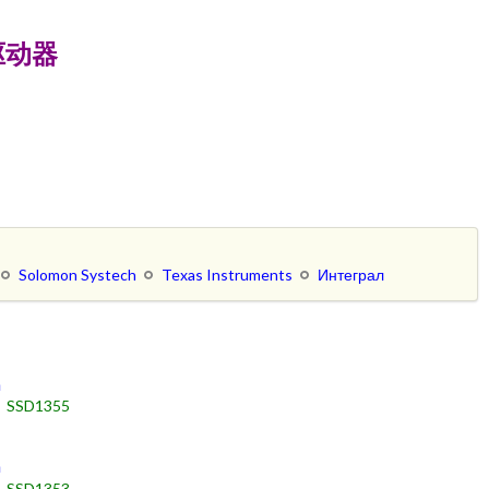
ED驱动器
Solomon Systech
Texas Instruments
Интеграл
h
SSD1355
h
SSD1353