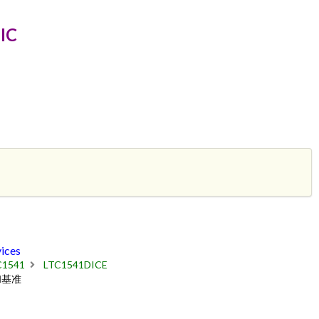
IC
ices
C1541
LTC1541DICE
和基准