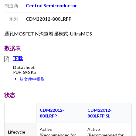
制造商
Central Semiconductor
系列
CDM22012-800LRFP
通孔MOSFET N沟道增强模式-UltraMOS
数据表
下载
Datasheet
PDF
,
696 Kb
从文件中提取
状态
CDM22012-
CDM22012-
800LRFP
800LRFP SL
Active
Active
Lifecycle
(Recommended for
(Recommended for