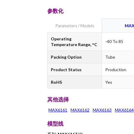
参数化
Parameters / Models
MAX
Operating
-40 To 85
Temperature Range, °C
Packing Option
Tube
Product Status
Production
RoHS
Yes
其他选择
MAX6161
MAX6162
MAX6163
MAX6164
模型线