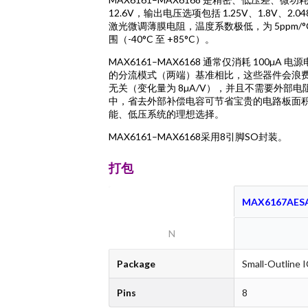
12.6V，输出电压选项包括 1.25V、1.8V、2.
激光微调薄膜电阻，温度系数极低，为 5ppm/
围（-40°C 至 +85°C）。
MAX6161–MAX6168 通常仅消耗 100µA 
的分流模式（两端）基准相比，这些器件会浪
无关（变化量为 8µA/V），并且不需要外
中，省去外部补偿电容可节省宝贵的电路板面
能、低压系统的理想选择。
MAX6161–MAX6168采用8引脚SO封装。
打包
MAX6167AES
N
Package
Small-Outline I
Pins
8