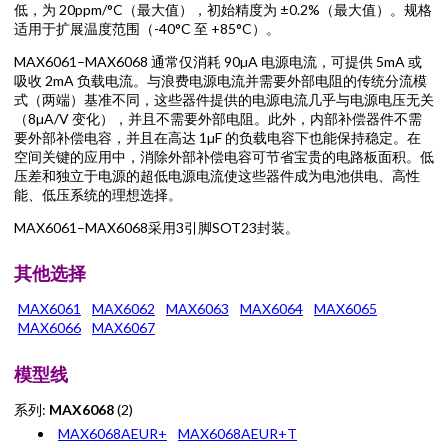
低，为 20ppm/°C（最大值），初始精度为 ±0.2%（最大值）。规格
适用于扩展温度范围（-40°C 至 +85°C）。
MAX6061–MAX6068 通常仅消耗 90µA 电源电流，可提供 5mA 或
吸收 2mA 负载电流。与浪费电源电流并需要外部电阻的传统分流模
式（两端）基准不同，这些器件提供的电源电流几乎与电源电压无关
（8µA/V 变化），并且不需要外部电阻。此外，内部补偿器件不需
要外部补偿电容，并且在高达 1µF 的负载电容下也能保持稳定。在
空间关键的应用中，消除外部补偿电容可节省宝贵的电路板面积。低
压差和独立于电源的超低电源电流使这些器件成为电池供电、高性
能、低压系统的理想选择。
MAX6061–MAX6068采用3引脚SOT23封装。
其他选择
MAX6061
MAX6062
MAX6063
MAX6064
MAX6065
MAX6066
MAX6067
模型线
系列:
MAX6068
(2)
MAX6068AEUR+
MAX6068AEUR+T