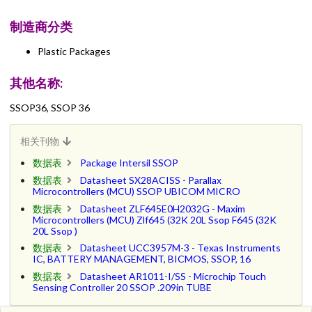
制造商分类
Plastic Packages
其他名称:
SSOP36, SSOP 36
相关刊物
数据表
Package Intersil SSOP
数据表
Datasheet SX28ACISS - Parallax
Microcontrollers (MCU) SSOP UBICOM MICRO
数据表
Datasheet ZLF645E0H2032G - Maxim
Microcontrollers (MCU) Zlf645 (32K 20L Ssop F645 (32K
20L Ssop )
数据表
Datasheet UCC3957M-3 - Texas Instruments
IC, BATTERY MANAGEMENT, BICMOS, SSOP, 16
数据表
Datasheet AR1011-I/SS - Microchip Touch
Sensing Controller 20 SSOP .209in TUBE