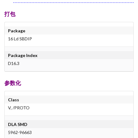
打包
Package
16 Ld SBDIP
Package Index
D16.3
参数化
Class
V, /PROTO
DLA SMD
5962-96663