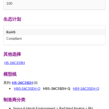
100
生态计划
RoHS
Compliant
其他选择
HS-26C31RH
模型线
系列:
HS-26C31EH
(3)
HS0-26C31EH-Q
HS1-26C31EH-Q
HS9-26C31EH-Q
制造商分类
Space & Harsh Environment > Rad Hard Analog > RH