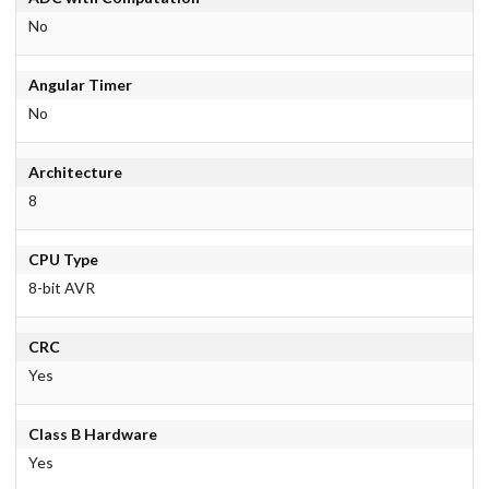
No
Angular Timer
No
Architecture
8
CPU Type
8-bit AVR
CRC
Yes
Class B Hardware
Yes