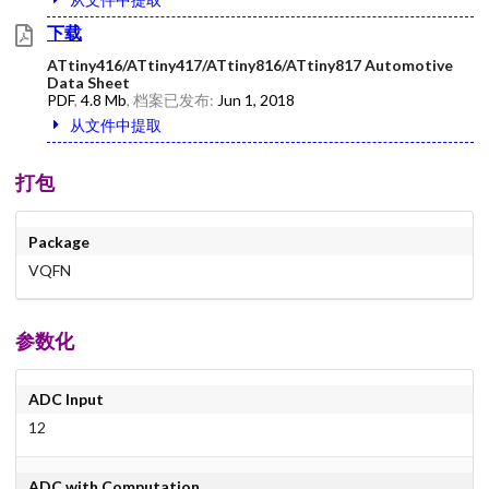
下载
ATtiny416/ATtiny417/ATtiny816/ATtiny817 Automotive
Data Sheet
PDF
,
4.8 Mb
, 档案已发布:
Jun 1, 2018
从文件中提取
打包
Package
VQFN
参数化
ADC Input
12
ADC with Computation