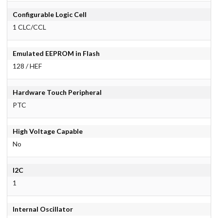
Configurable Logic Cell
1 CLC/CCL
Emulated EEPROM in Flash
128 / HEF
Hardware Touch Peripheral
PTC
High Voltage Capable
No
I2C
1
Internal Oscillator