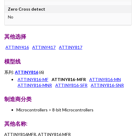
Zero Cross detect
No
其他选择
ATTINY416
ATTINY417
ATTINY817
模型线
系列:
ATTINY816
(6)
ATTINY816-MF
ATTINY816-MFR
ATTINY816-MN
ATTINY816-MNR
ATTINY816-SFR
ATTINY816-SNR
制造商分类
Microcontrollers > 8-bit Microcontrollers
其他名称:
ATTINY816MFR, ATTINY816 MFR