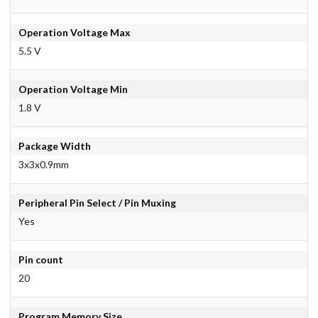
Operation Voltage Max
5.5 V
Operation Voltage Min
1.8 V
Package Width
3x3x0.9mm
Peripheral Pin Select / Pin Muxing
Yes
Pin count
20
Program Memory Size