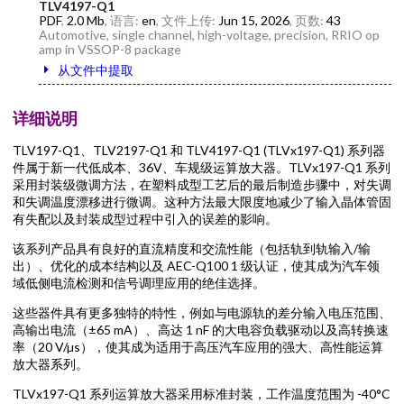
TLV4197-Q1
PDF
,
2.0 Mb
, 语言:
en
, 文件上传:
Jun 15, 2026
, 页数:
43
Automotive, single channel, high-voltage, precision, RRIO op
amp in VSSOP-8 package
从文件中提取
详细说明
TLV197-Q1、TLV2197-Q1 和 TLV4197-Q1 (TLVx197-Q1) 系列器
件属于新一代低成本、36V、车规级运算放大器。TLVx197-Q1 系列
采用封装级微调方法，在塑料成型工艺后的最后制造步骤中，对失调
和失调温度漂移进行微调。这种方法最大限度地减少了输入晶体管固
有失配以及封装成型过程中引入的误差的影响。
该系列产品具有良好的直流精度和交流性能（包括轨到轨输入/输
出）、优化的成本结构以及 AEC-Q100 1 级认证，使其成为汽车领
域低侧电流检测和信号调理应用的绝佳选择。
这些器件具有更多独特的特性，例如与电源轨的差分输入电压范围、
高输出电流（±65 mA）、高达 1 nF 的大电容负载驱动以及高转换速
率（20 V/µs），使其成为适用于高压汽车应用的强大、高性能运算
放大器系列。
TLVx197-Q1 系列运算放大器采用标准封装，工作温度范围为 -40°C