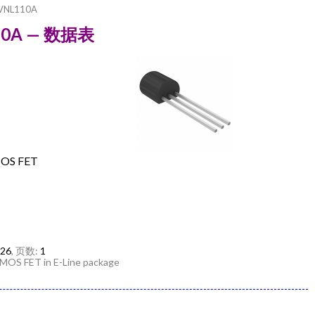
VNL110A
110A — 数据表
OS FET
026
, 页数:
1
MOS FET in E-Line package