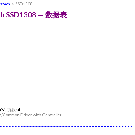
stech
SSD1308
ech SSD1308 — 数据表
026
, 页数:
4
/Common Driver with Controller