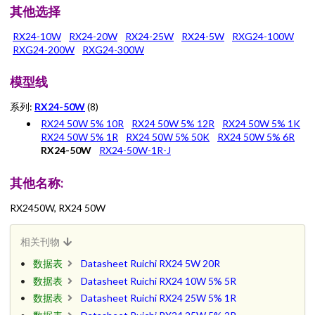
其他选择
RX24-10W
RX24-20W
RX24-25W
RX24-5W
RXG24-100W
RXG24-200W
RXG24-300W
模型线
系列:
RX24-50W
(8)
RX24 50W 5% 10R
RX24 50W 5% 12R
RX24 50W 5% 1K
RX24 50W 5% 1R
RX24 50W 5% 50K
RX24 50W 5% 6R
RX24-50W
RX24-50W-1R-J
其他名称:
RX2450W, RX24 50W
相关刊物
数据表
Datasheet Ruichi RX24 5W 20R
数据表
Datasheet Ruichi RX24 10W 5% 5R
数据表
Datasheet Ruichi RX24 25W 5% 1R