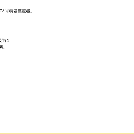
/40V 肖特基整流器。
为 1
架。