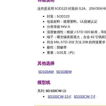
详细说明
这些是采用 SOD123 封装的 0.2A、20V/30V
封装：SOD123
包装材料：模塑塑料。UL阻燃认证
分类等级 94V-0
湿度敏感性：根据 J-STD-020 标准，等级
端子：哑光锡表面退火，合金 42 引线框
符合 MIL-STD-202 方法 208 的焊接要求
极性：阴极带
重量：0.01克（约）
其他选择
SD103AW
SD103BW
模型线
系列:
SD103CW
(2)
SD103CW-13-F
SD103CW-7-F