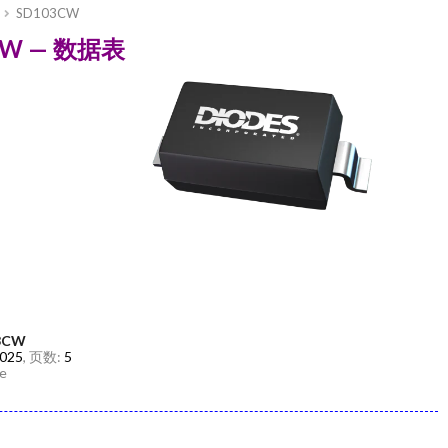
SD103CW
03CW — 数据表
03CW
2025
, 页数:
5
ge