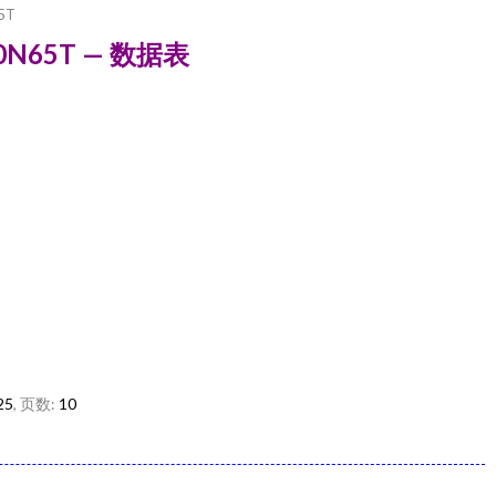
5T
W50N65T — 数据表
25
, 页数:
10