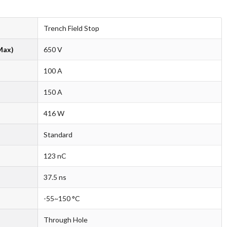
Trench Field Stop
Max)
650 V
100 A
150 A
416 W
Standard
123 nC
37.5 ns
-55~150 °C
Through Hole