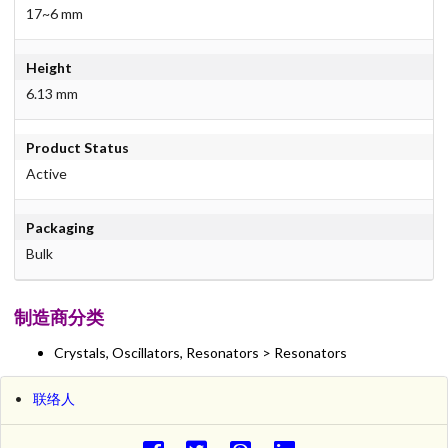
17~6 mm
Height
6.13 mm
Product Status
Active
Packaging
Bulk
制造商分类
Crystals, Oscillators, Resonators > Resonators
联络人