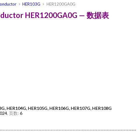
conductor
HER103G
HER1200GA0G
conductor HER1200GA0G — 数据表
3G, HER104G, HER105G, HER106G, HER107G, HER108G
2024
, 页数:
6