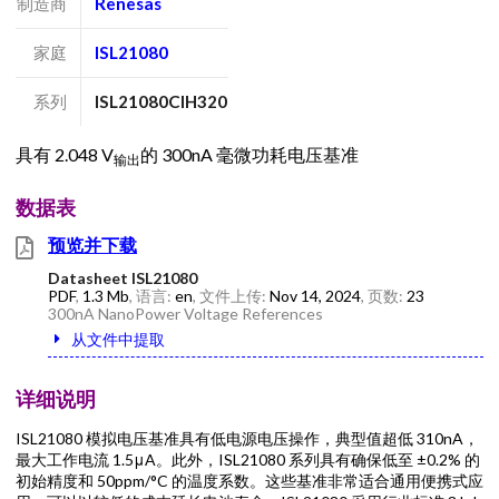
制造商
Renesas
家庭
ISL21080
系列
ISL21080CIH320
具有 2.048 V
的 300nA 毫微功耗电压基准
输出
数据表
预览并下载
Datasheet ISL21080
PDF
,
1.3 Mb
, 语言:
en
, 文件上传:
Nov 14, 2024
, 页数:
23
300nA NanoPower Voltage References
从文件中提取
详细说明
ISL21080 模拟电压基准具有低电源电压操作，典型值超低 310nA，
最大工作电流 1.5μA。此外，ISL21080 系列具有确保低至 ±0.2% 的
初始精度和 50ppm/°C 的温度系数。这些基准非常适合通用便携式应