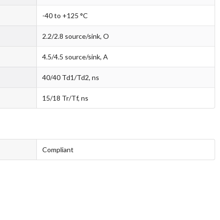
-40 to +125 °C
2.2/2.8 source/sink, O
4.5/4.5 source/sink, A
40/40 Td1/Td2, ns
15/18 Tr/Tf, ns
Compliant