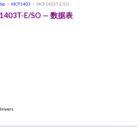
hip
MCP1403
MCP1403T-E/SO
CP1403T-E/SO — 数据表
rivers