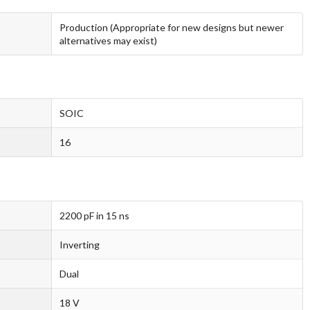
Production (Appropriate for new designs but newer
alternatives may exist)
SOIC
16
2200 pF in 15 ns
Inverting
Dual
18 V