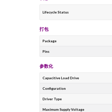
Lifecycle Status
打包
Package
Pins
参数化
Capacitive Load Drive
Configuration
Driver Type
Maximum Supply Voltage