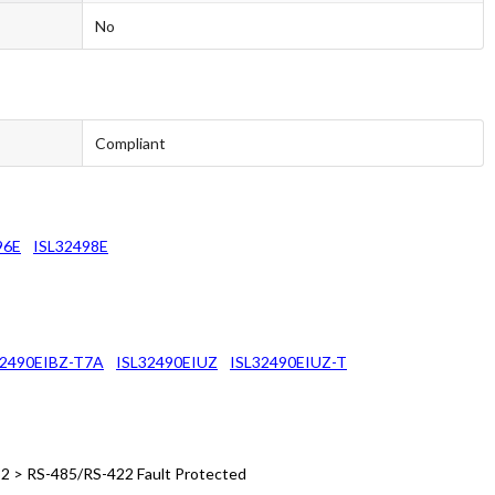
No
Compliant
96E
ISL32498E
32490EIBZ-T7A
ISL32490EIUZ
ISL32490EIUZ-T
32 > RS-485/RS-422 Fault Protected