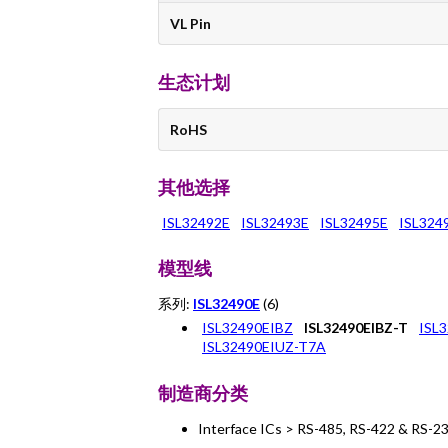
VL Pin
生态计划
RoHS
其他选择
ISL32492E
ISL32493E
ISL32495E
ISL324
模型线
系列:
ISL32490E
(6)
ISL32490EIBZ
ISL32490EIBZ-T
ISL
ISL32490EIUZ-T7A
制造商分类
Interface ICs > RS-485, RS-422 & RS-2