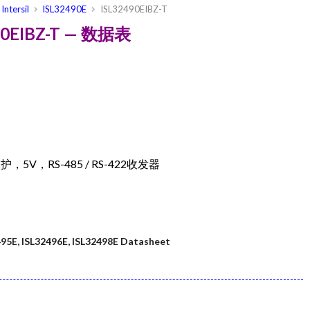
Intersil
ISL32490E
ISL32490EIBZ-T
2490EIBZ-T — 数据表
5V，RS-485 / RS-422收发器
495E, ISL32496E, ISL32498E Datasheet