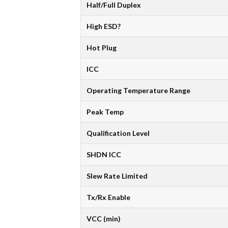
Half/Full Duplex
High ESD?
Hot Plug
ICC
Operating Temperature Range
Peak Temp
Qualification Level
SHDN ICC
Slew Rate Limited
Tx/Rx Enable
VCC (min)