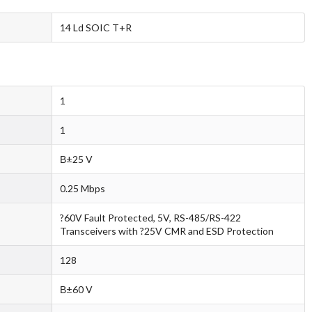
14 Ld SOIC T+R
1
1
В±25 V
0.25 Mbps
?60V Fault Protected, 5V, RS-485/RS-422
Transceivers with ?25V CMR and ESD Protection
128
В±60 V