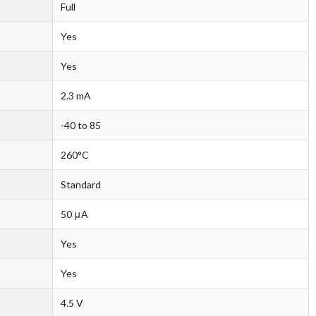
Full
Yes
Yes
2.3 mA
-40 to 85
260°C
Standard
50 μA
Yes
Yes
4.5 V