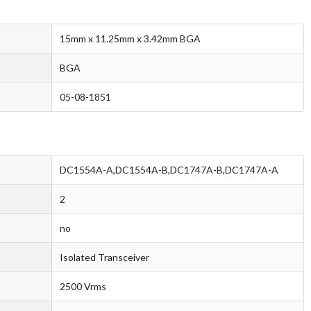
15mm x 11.25mm x 3.42mm BGA
BGA
05-08-1851
DC1554A-A,DC1554A-B,DC1747A-B,DC1747A-A
2
no
Isolated Transceiver
2500 Vrms