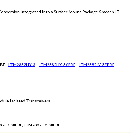
Conversion Integrated Into a Surface Mount Package &mdash LT
PBF
LTM2882HY-3
LTM2882HY-3#PBF
LTM2882IV-3#PBF
odule Isolated Transceivers
882CY3#PBF, LTM2882CY 3#PBF