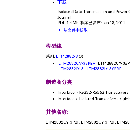
下载
Isolated Data Transmission and Power 
Journal
PDF
,
1.4 Mb
, 档案已发布:
Jan 18, 2011
从文件中提取
模型线
系列:
LTM2882-3
(7)
LTM2882CV-3#PBF
LTM2882CY-3#
LTM2882IY-3
LTM2882IY-3#PBF
制造商分类
Interface > RS232/RS562 Transceivers
Interface > Isolated Transceivers > µM
其他名称:
LTM2882CY-3PBF, LTM2882CY-3 PBF, LTM2