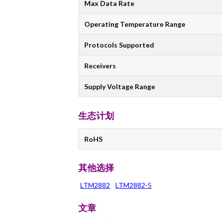
Max Data Rate
Operating Temperature Range
Protocols Supported
Receivers
Supply Voltage Range
生态计划
RoHS
其他选择
LTM2882
LTM2882-5
文章