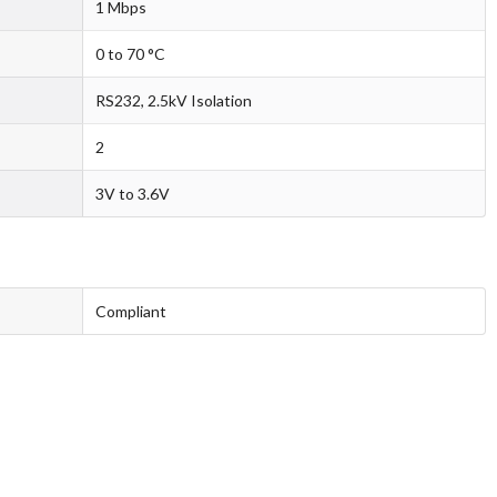
1 Mbps
0 to 70 °C
RS232, 2.5kV Isolation
2
3V to 3.6V
Compliant