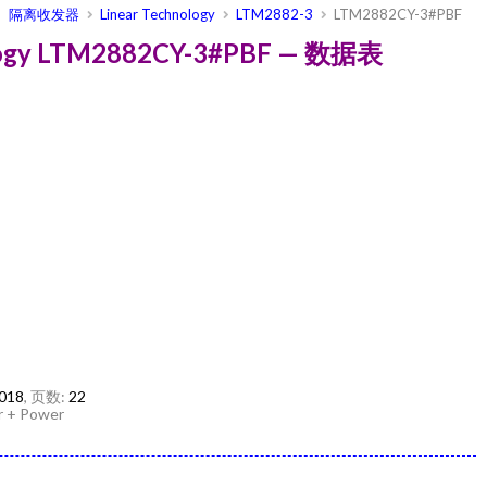
隔离收发器
Linear Technology
LTM2882-3
LTM2882CY-3#PBF
ology LTM2882CY-3#PBF — 数据表
2018
, 页数:
22
r + Power