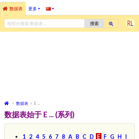
数据表
更多
搜索
数据表
E ...
数据表始于 E ... (系列)
1
2
4
5
6
7
8
A
B
C
D
E
F
G
H
I